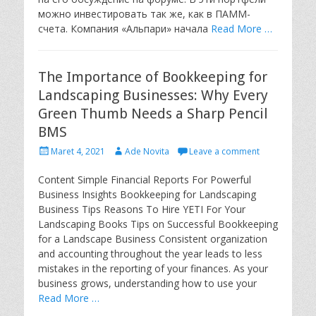
можно инвестировать так же, как в ПАММ-
счета. Компания «Альпари» начала
Read More …
The Importance of Bookkeeping for
Landscaping Businesses: Why Every
Green Thumb Needs a Sharp Pencil
BMS
P
A
Maret 4, 2021
Ade Novita
Leave a comment
o
u
s
t
Content Simple Financial Reports For Powerful
t
h
Business Insights Bookkeeping for Landscaping
e
o
Business Tips Reasons To Hire YETI For Your
d
r
Landscaping Books Tips on Successful Bookkeeping
o
for a Landscape Business Consistent organization
n
and accounting throughout the year leads to less
mistakes in the reporting of your finances. As your
business grows, understanding how to use your
Read More …