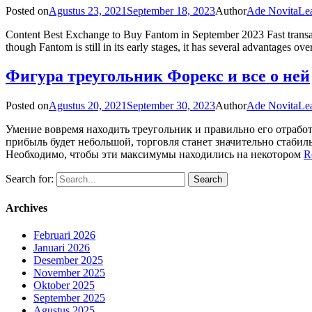
Posted on
Agustus 23, 2021
September 18, 2023
Author
Ade Novita
Le
Content Best Exchange to Buy Fantom in September 2023 Fast trans
though Fantom is still in its early stages, it has several advantages o
Фигура треугольник Форекс и все о ней
Posted on
Agustus 20, 2021
September 30, 2023
Author
Ade Novita
Le
Умение вовремя находить треугольник и правильно его отработ
прибыль будет небольшой, торговля станет значительно стаби
Необходимо, чтобы эти максимумы находились на некотором
R
Search for:
Archives
Februari 2026
Januari 2026
Desember 2025
November 2025
Oktober 2025
September 2025
Agustus 2025