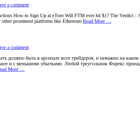
ave a comment
actions How to Sign Up at eToro Will FTM ever hit $1? The Verdict 
ver other prominent platforms like Ethereum
Read More …
ave a comment
ать должно быть в арсенале всех трейдеров, и неважно на каком
льнее и с меньшими убытками. Любой треугольник Форекс прина
ead More …