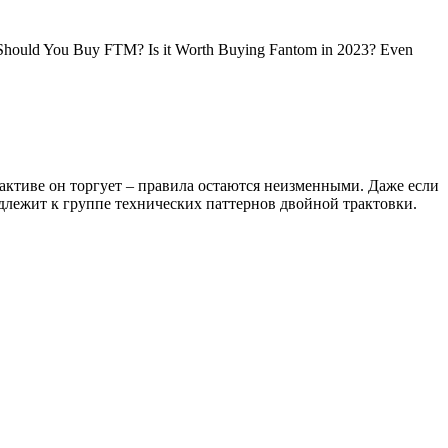
– Should You Buy FTM? Is it Worth Buying Fantom in 2023? Even
 активе он торгует – правила остаются неизменными. Даже если
длежит к группе технических паттернов двойной трактовки.