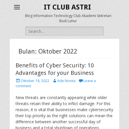
IT CLUB ASTRI
Blog Information Technology Club Akademi Sekretari
Budi Luhur
Search
for:
Bulan: Oktober 2022
Benefits of Cyber Security: 10
Advantages for your Business
P
A
Oktober 18, 2022
Ade Novita
Leave a
o
u
comment
s
t
t
h
New threats are constantly appearing while older
e
o
threats retain their ability to inflict damage. For this
d
r
reason, it is vital that businesses make cybersecurity
o
their top priority as the right solutions can mean the
n
difference between another successful day of
business and a total shutdown of operations.