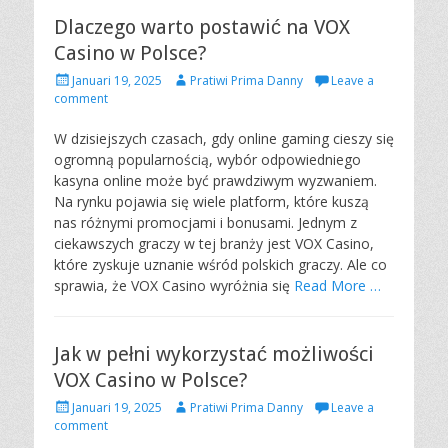
Dlaczego warto postawić na VOX
Casino w Polsce?
P
A
Januari 19, 2025
Pratiwi Prima Danny
Leave a
o
u
comment
s
t
t
h
W dzisiejszych czasach, gdy online gaming cieszy się
e
o
ogromną popularnością, wybór odpowiedniego
d
r
kasyna online może być prawdziwym wyzwaniem.
o
Na rynku pojawia się wiele platform, które kuszą
n
nas różnymi promocjami i bonusami. Jednym z
ciekawszych graczy w tej branży jest VOX Casino,
które zyskuje uznanie wśród polskich graczy. Ale co
sprawia, że VOX Casino wyróżnia się
Read More …
Jak w pełni wykorzystać możliwości
VOX Casino w Polsce?
P
A
Januari 19, 2025
Pratiwi Prima Danny
Leave a
o
u
comment
s
t