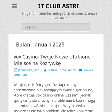
IT CLUB ASTRI
Blog Information Technology Club Akademi Sekretari
Budi Luhur
Search
for:
Bulan: Januari 2025
Vox Casino: Twoje Nowe Ulubione
Miejsce na Rozrywkę
P
A
Januari 19, 2025
Pratiwi Prima Danny
Leave a
o
u
comment
s
t
t
h
Witajcie, miłośnicy gier! Dzisiaj chcemy
e
o
porozmawiać o ekscytującym świecie gier online,
d
r
które oferuje vox casino online. Czasami jednak
o
spotykamy się z różnymi problemami, które mogą
n
nas zniechęcać. Ale spokojnie! W tym artykule
znajdziesz nie tylko problem, ale także konkretne