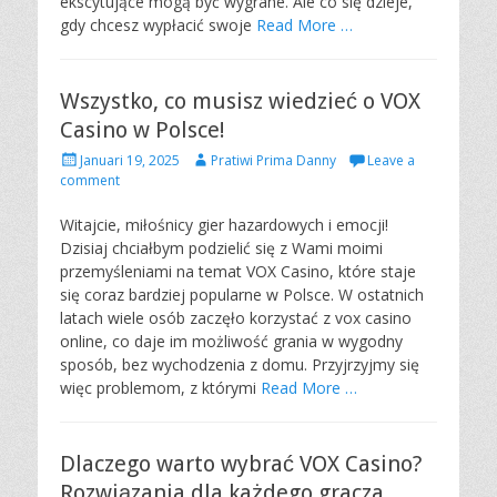
ekscytujące mogą być wygrane. Ale co się dzieje,
gdy chcesz wypłacić swoje
Read More …
Wszystko, co musisz wiedzieć o VOX
Casino w Polsce!
P
A
Januari 19, 2025
Pratiwi Prima Danny
Leave a
o
u
comment
s
t
t
h
Witajcie, miłośnicy gier hazardowych i emocji!
e
o
Dzisiaj chciałbym podzielić się z Wami moimi
d
r
przemyśleniami na temat VOX Casino, które staje
o
się coraz bardziej popularne w Polsce. W ostatnich
n
latach wiele osób zaczęło korzystać z vox casino
online, co daje im możliwość grania w wygodny
sposób, bez wychodzenia z domu. Przyjrzyjmy się
więc problemom, z którymi
Read More …
Dlaczego warto wybrać VOX Casino?
Rozwiązania dla każdego gracza