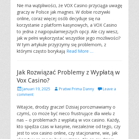
t
h
Nie ma wątpliwości, że VOX Casino przyciąga uwagę
e
o
graczy w Polsce jak magnes. W dobie rozrywki
d
r
online, coraz więcej osób decyduje się na
o
korzystanie z platform kasynowych, a VOX Casino
n
to jedna z najpopularniejszych opcji. Ale czy wiesz,
jak w pełni wykorzystać wszystkie jego możliwości?
W tym artykule przyjrzymy się problemom, z
którymi często borykają
Read More …
Jak Rozwiązać Problemy z Wypłatą w
Vox Casino?
P
A
Januari 19, 2025
Pratiwi Prima Danny
Leave a
o
u
comment
s
t
t
h
Witajcie, drodzy gracze! Dzisiaj porozmawiamy o
e
o
czymś, co może być nieco frustrujące dla wielu z
d
r
nas – o problemach z wypłatą w vox casino. Każdy,
o
kto spędza czas w kasynie, niezależnie od tego, czy
n
jest to vox casino online, czy stacjonarne, wie, jak