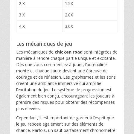
2 X
1.5X
3 X
2.0X
4 X
3.0X
Les mécaniques de jeu
Les mécaniques de
chicken road
sont intégrées de
manière à rendre chaque partie unique et excitante.
Dès que vous commencez à jouer, l’adrénaline
monte et chaque saute devient une épreuve de
courage et de réflexion. Les graphismes et les sons
créent une ambiance immersive qui amplifie
l’excitation du jeu. Le système de progression est
également bien conçu, encourageant les joueurs à
prendre des risques pour obtenir des récompenses
plus élevées.
Cependant, il est important de garder à l’esprit que
le jeu repose également sur des éléments de
chance. Parfois, un saut parfaitement chronométré