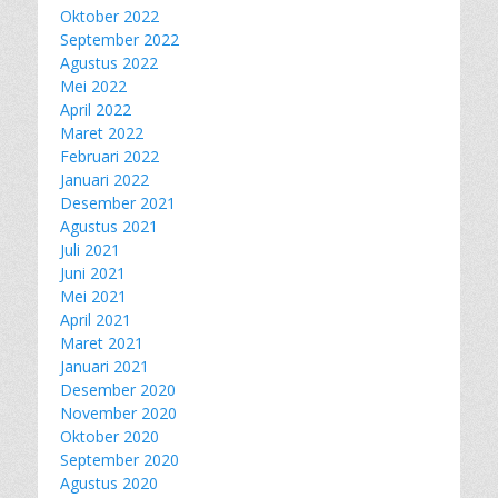
Oktober 2022
September 2022
Agustus 2022
Mei 2022
April 2022
Maret 2022
Februari 2022
Januari 2022
Desember 2021
Agustus 2021
Juli 2021
Juni 2021
Mei 2021
April 2021
Maret 2021
Januari 2021
Desember 2020
November 2020
Oktober 2020
September 2020
Agustus 2020