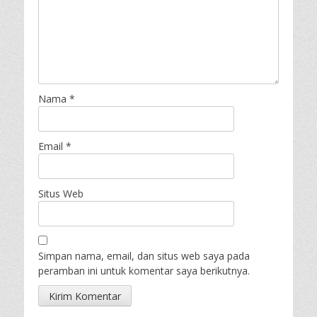
Nama
*
Email
*
Situs Web
Simpan nama, email, dan situs web saya pada
peramban ini untuk komentar saya berikutnya.