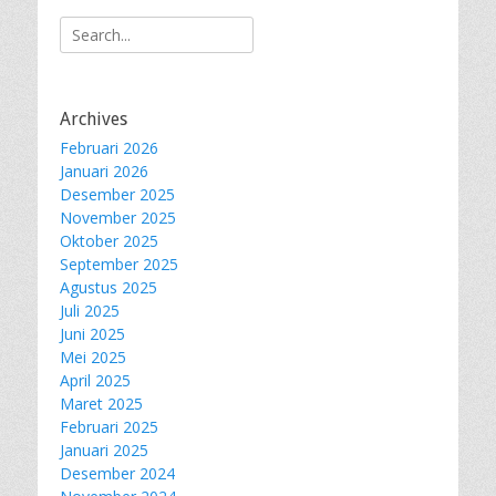
Search
for:
Archives
Februari 2026
Januari 2026
Desember 2025
November 2025
Oktober 2025
September 2025
Agustus 2025
Juli 2025
Juni 2025
Mei 2025
April 2025
Maret 2025
Februari 2025
Januari 2025
Desember 2024